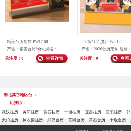
精美台历制作 PWG168
2026台历定制 PWG174
产名：精美台历制作,规格：
产名：2026台历定制,规格
19X17.5,系列：现代艺术纸架圆台历,
26X19cm,系列：现代艺术纸
关注度：0
关注度：0
工期：通版3-7天,专版10-15天
工期：通版3-7天,专版10-15天
湖北其它地区台
历挂历：
武汉挂历
黄冈挂历
黄石挂历
十堰挂历
宜昌挂历
襄阳挂历
鄂
天门挂历
神农架挂历
武汉台历
黄冈台历
黄石台历
十堰台历
仙桃台历
潜江台历
天门台历
神农架台历