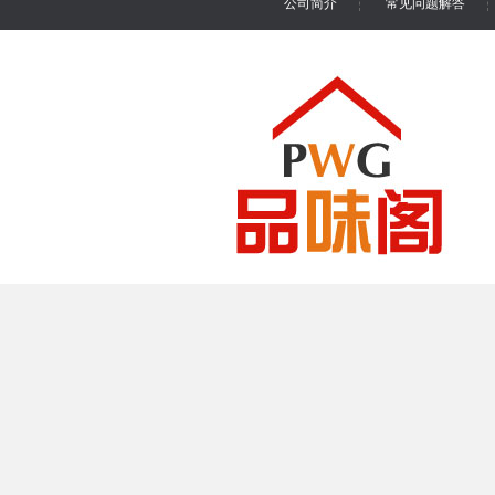
公司简介
常见问题解答