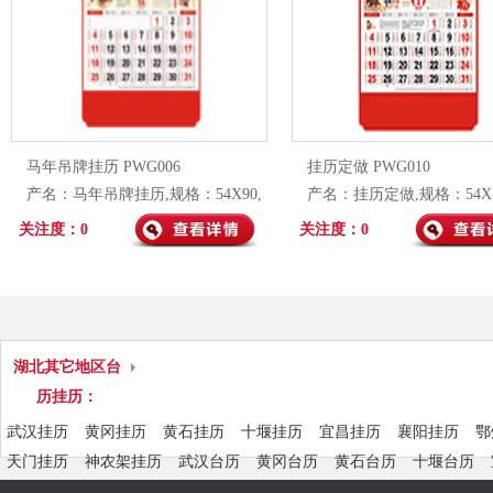
马年吊牌挂历 PWG006
挂历定做 PWG010
产名：马年吊牌挂历,规格：54X90,
产名：挂历定做,规格：54X7
系列：大对开丝绸画精品挂历,工期：
列：对开镶金透雕铜版卡纸挂
关注度：0
关注度：0
通版3-7天,专版10-15天
期：通版3-7天,专版10-15天
湖北其它地区台
历挂历：
武汉挂历
黄冈挂历
黄石挂历
十堰挂历
宜昌挂历
襄阳挂历
鄂
天门挂历
神农架挂历
武汉台历
黄冈台历
黄石台历
十堰台历
仙桃台历
潜江台历
天门台历
神农架台历